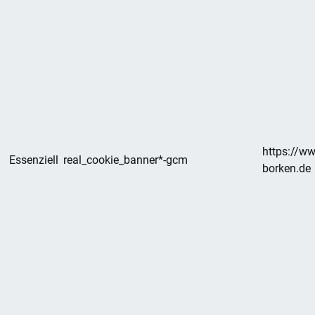
https://w
Essenziell
real_cookie_banner*-gcm
borken.de