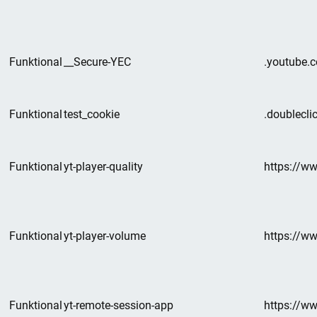
Funktional
__Secure-YEC
.youtube.
Funktional
test_cookie
.doublecli
Funktional
yt-player-quality
https://w
Funktional
yt-player-volume
https://w
Funktional
yt-remote-session-app
https://w