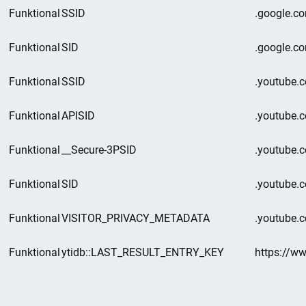
Funktional
SSID
.google.c
Funktional
SID
.google.c
Funktional
SSID
.youtube.
Funktional
APISID
.youtube.
Funktional
__Secure-3PSID
.youtube.
Funktional
SID
.youtube.
Funktional
VISITOR_PRIVACY_METADATA
.youtube.
Funktional
ytidb::LAST_RESULT_ENTRY_KEY
https://w