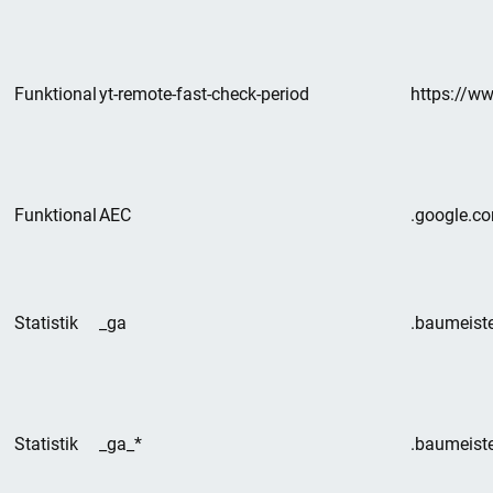
Funktional
yt-remote-fast-check-period
https://w
Funktional
AEC
.google.c
Statistik
_ga
.baumeiste
Statistik
_ga_*
.baumeiste