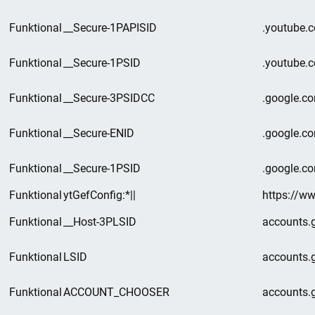
Funktional
__Secure-1PAPISID
.youtube.
Funktional
__Secure-1PSID
.youtube.
Funktional
__Secure-3PSIDCC
.google.c
Funktional
__Secure-ENID
.google.c
Funktional
__Secure-1PSID
.google.c
Funktional
ytGefConfig:*||
https://w
Funktional
__Host-3PLSID
accounts.
Funktional
LSID
accounts.
Funktional
ACCOUNT_CHOOSER
accounts.