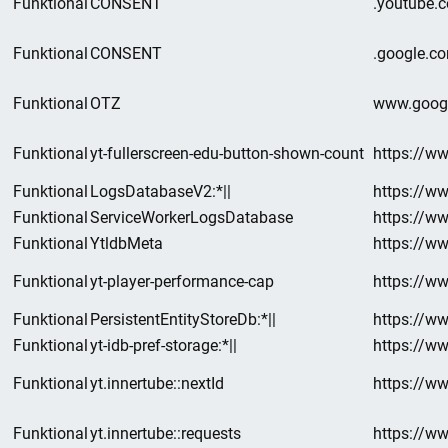
Funktional
CONSENT
.youtube.
Funktional
CONSENT
.google.c
Funktional
OTZ
www.goog
Funktional
yt-fullerscreen-edu-button-shown-count
https://w
Funktional
LogsDatabaseV2:*||
https://w
Funktional
ServiceWorkerLogsDatabase
https://w
Funktional
YtldbMeta
https://w
Funktional
yt-player-performance-cap
https://w
Funktional
PersistentEntityStoreDb:*||
https://w
Funktional
yt-idb-pref-storage:*||
https://w
Funktional
yt.innertube::nextId
https://w
Funktional
yt.innertube::requests
https://w