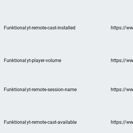
Funktional
yt-remote-cast-installed
https://w
Funktional
yt-player-volume
https://w
Funktional
yt-remote-session-name
https://w
Funktional
yt-remote-cast-available
https://w