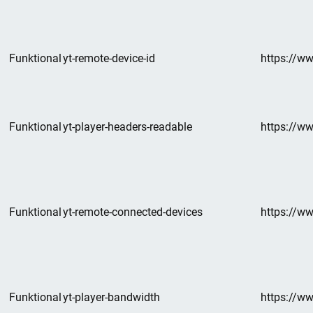
Funktional
yt-remote-device-id
https://w
Funktional
yt-player-headers-readable
https://w
Funktional
yt-remote-connected-devices
https://w
Funktional
yt-player-bandwidth
https://w