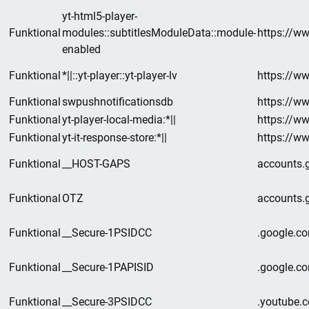
yt-html5-player-
Funktional
modules::subtitlesModuleData::module-
https://w
enabled
Funktional
*||::yt-player::yt-player-lv
https://w
Funktional
swpushnotificationsdb
https://w
Funktional
yt-player-local-media:*||
https://w
Funktional
yt-it-response-store:*||
https://w
Funktional
__HOST-GAPS
accounts.
Funktional
OTZ
accounts.
Funktional
__Secure-1PSIDCC
.google.c
Funktional
__Secure-1PAPISID
.google.c
Funktional
__Secure-3PSIDCC
.youtube.