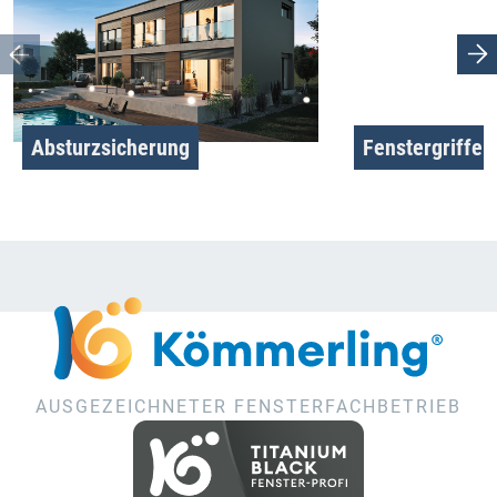
Absturzsicherung
Fenstergriffe
AUSGEZEICHNETER FENSTERFACHBETRIEB