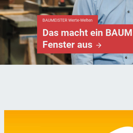
BAUMEISTER Werte-Welten
Das macht ein BAUM
Fenster
aus