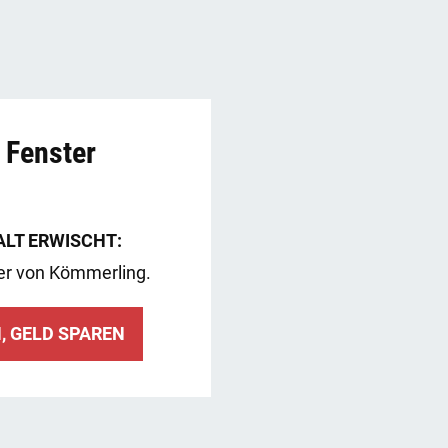
 Fenster
ALT ERWISCHT:
er von Kömmerling.
, GELD SPAREN