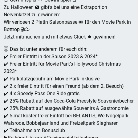
Zu Halloween 🎃 gibt’s bei uns eine Extraportion
Nervenkitzel zu gewinnen:
Wir verlosen 2 Platin Saisonpässe 🎟 für den Movie Park in
Bottrop 🎬🥳
Jetzt mitmachen und mit etwas Glück 🍀 gewinnen!
🤯 Das ist unter anderem für euch drin:
✔️ Freier Eintritt in der Saison 2023 & 2024*
✔️ Freier Eintritt für Movie Park’s Hollywood Christmas
2023*
✔️ Parkplatzgebühr am Movie Park inklusive
✔️ 2 x freier Eintritt für einen Freund (ab dem 2. Besuch)
✔️ 4 x Speedy Pass One Ride gratis
✔️ 25% Rabatt auf den Coca-Cola Freestyle Souvenierbecher
✔️ 25% Rabatt auf ausgewählte Souvenirs & Gastronomie
✔️ 5-mal kostenfreier Eintritt bei BELANTIS, Weltvogelpark
Walsrode, Bobbejaanland und Freizeitpark Slagharen
✔️ Teilnahme am Bonusclub
▶️So könnt ihr am #Gewinnspiel teilnehmen: